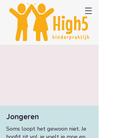
Jongeren
Soms loopt het gewoon niet. Je
hoofd zit vol, je voelt je moe en