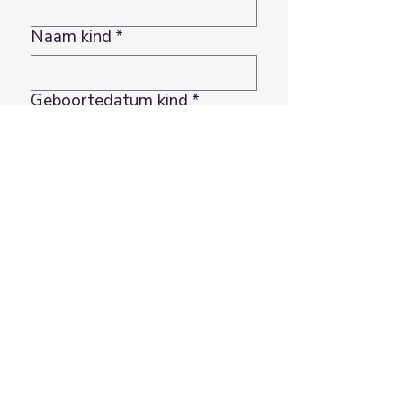
Naam kind
*
Geboortedatum kind
*
Dag
Maand
Jaar
Toelichting en hulpvraag
*