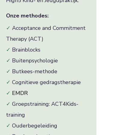
High5 Kind- en Jeugdpraktijk.
Onze methodes:
✓
Acceptance and Commitment
Therapy (ACT)
✓
Brainblocks
✓
Buitenpsychologie
✓
Butkees-methode
✓
Cognitieve gedragstherapie
✓
EMDR
✓
Groepstraining: ACT4Kids-
training
✓
​ Ouderbegeleiding