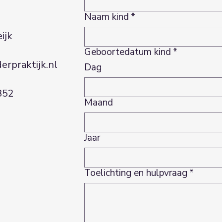
Naam kind
*
eind 2
ijk
Geboortedatum kind
*
erpraktijk.nl
Dag
352
Maand
Jaar
Toelichting en hulpvraag
*