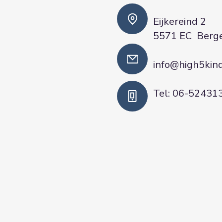
Eijker
5571 EC Berge
info@high5kind
Tel: 06-52431