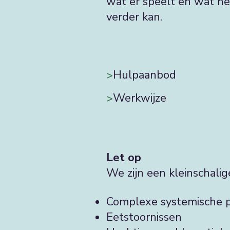
wat er speelt en wat he
verder kan.
Hulpaanbod
>
Werkwijze
>
Let op
We zijn een kleinschalig
Complexe systemische 
Eetstoornissen